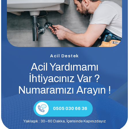
Acil Destek
Acil Yardımamı
İhtiyacınız Var ?
Numaramızı Arayın !
0505 030 66 36
Yaklaşık : 30–60 Dakka, İçerisinde Kapınızdayız