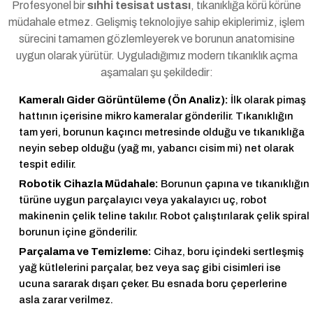
Profesyonel bir
sıhhi tesisat ustası
, tıkanıklığa körü körüne
müdahale etmez. Gelişmiş teknolojiye sahip ekiplerimiz, işlem
sürecini tamamen gözlemleyerek ve borunun anatomisine
uygun olarak yürütür. Uyguladığımız modern tıkanıklık açma
aşamaları şu şekildedir:
Kameralı Gider Görüntüleme (Ön Analiz):
İlk olarak pimaş
hattının içerisine mikro kameralar gönderilir. Tıkanıklığın
tam yeri, borunun kaçıncı metresinde olduğu ve tıkanıklığa
neyin sebep olduğu (yağ mı, yabancı cisim mi) net olarak
tespit edilir.
Robotik Cihazla Müdahale:
Borunun çapına ve tıkanıklığın
türüne uygun parçalayıcı veya yakalayıcı uç, robot
makinenin çelik teline takılır. Robot çalıştırılarak çelik spiral
borunun içine gönderilir.
Parçalama ve Temizleme:
Cihaz, boru içindeki sertleşmiş
yağ kütlelerini parçalar, bez veya saç gibi cisimleri ise
ucuna sararak dışarı çeker. Bu esnada boru çeperlerine
asla zarar verilmez.