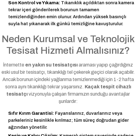
Son Kontrol ve Yıkama:
Tıkanıklık açıldıktan sonra kamera
tekrar içeri gönderilerek borunun tamamen
temizlendiğinden emin olunur. Ardından yüksek basınçlı
suyla hat yıkanarak ilk günkü temizliğine kavuşturulur.
Neden Kurumsal ve Teknolojik
Tesisat Hizmeti Almalısınız?
İnternette
en yakın su tesisatçısı
araması yapıp çağırdığınız
eski usul bir tesisatçı, tıkanıklığı tel çekerek geçici olarak açabilir.
Ancak borunun içindeki yağlanma temizlenmediği için 1-2 hafta
sonra aynı tıkanıklığı tekrar yaşarsınız.
Kaçak tespit cihazlı
tesisatçı
vizyonuyla çalışan firmamızın sunduğu avantajlar
şunlardır:
Sıfır Kırım Garantisi:
Fayanslarınız, duvarlarınız veya
parkeleriniz kesinlikle kırılmaz; tüm süreç doğrudan gider
ağzından yönetilir.
Kesin ve Kalıcı Çözüm:
Kameralı sistem sayesinde sadece