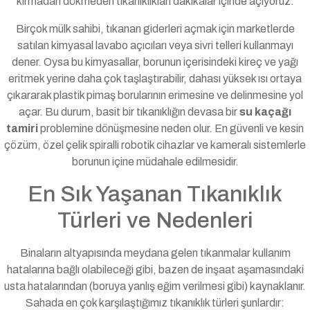
kırmadan dökmeden tıkanıklıkları dakikalar içinde açıyoruz.
Birçok mülk sahibi, tıkanan giderleri açmak için marketlerde
satılan kimyasal lavabo açıcıları veya sivri telleri kullanmayı
dener. Oysa bu kimyasallar, borunun içerisindeki kireç ve yağı
eritmek yerine daha çok taşlaştırabilir, dahası yüksek ısı ortaya
çıkararak plastik pimaş borularının erimesine ve delinmesine yol
açar. Bu durum, basit bir tıkanıklığın devasa bir
su kaçağı
tamiri
problemine dönüşmesine neden olur. En güvenli ve kesin
çözüm, özel çelik spiralli robotik cihazlar ve kameralı sistemlerle
borunun içine müdahale edilmesidir.
En Sık Yaşanan Tıkanıklık
Türleri ve Nedenleri
Binaların altyapısında meydana gelen tıkanmalar kullanım
hatalarına bağlı olabileceği gibi, bazen de inşaat aşamasındaki
usta hatalarından (boruya yanlış eğim verilmesi gibi) kaynaklanır.
Sahada en çok karşılaştığımız tıkanıklık türleri şunlardır: