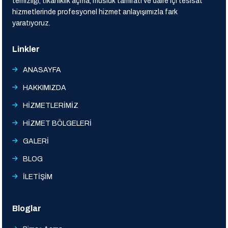
temizliği, tıkanıklık açma, musluk tamiratı ve daire içi tesisat
hizmetlerinde profesyonel hizmet anlayışımızla fark
yaratıyoruz.
Linkler
ANASAYFA
HAKKIMIZDA
HİZMETLERİMİZ
HİZMET BÖLGELERİ
GALERİ
BLOG
İLETİŞİM
Bloglar