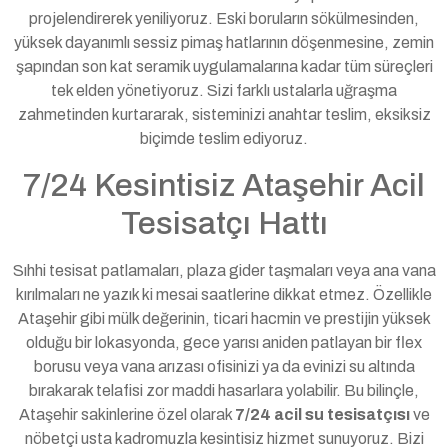
projelendirerek yeniliyoruz. Eski boruların sökülmesinden,
yüksek dayanımlı sessiz pimaş hatlarının döşenmesine, zemin
şapından son kat seramik uygulamalarına kadar tüm süreçleri
tek elden yönetiyoruz. Sizi farklı ustalarla uğraşma
zahmetinden kurtararak, sisteminizi anahtar teslim, eksiksiz
biçimde teslim ediyoruz.
7/24 Kesintisiz Ataşehir Acil
Tesisatçı Hattı
Sıhhi tesisat patlamaları, plaza gider taşmaları veya ana vana
kırılmaları ne yazık ki mesai saatlerine dikkat etmez. Özellikle
Ataşehir gibi mülk değerinin, ticari hacmin ve prestijin yüksek
olduğu bir lokasyonda, gece yarısı aniden patlayan bir flex
borusu veya vana arızası ofisinizi ya da evinizi su altında
bırakarak telafisi zor maddi hasarlara yolabilir. Bu bilinçle,
Ataşehir sakinlerine özel olarak
7/24 acil su tesisatçısı
ve
nöbetçi usta kadromuzla kesintisiz hizmet sunuyoruz. Bizi