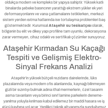
oldukça modern ve kompleks bir yapıya sahiptir. Yüksek katlı
binalarda şebeke basıncının yarattığı ekstrem yükler ek yeri
deformasyonlarını ve vana çatlamalarını tetiklerken, merkezi
sistem yerden ısıtma hatlarında ise tortulaşma problemleri baş
göstermektedir. Kurumsal
Ataşehir su tesisatçısı
olarak,
bölgenin bu elit ve dikey yapı profiline tam uyumlu, dekorasyona
zarar vermeyen, cihaz odaklı ve sertifikalı çözümler sunuyoruz.
Ataşehir Kırmadan Su Kaçağı
Tespiti ve Gelişmiş Elektro-
Sinyal Frekans Analizi
Ataşehir’in yüksek bütçeli rezidans dairelerinde, lüks
plazalarında veya modern ofis alanlarında, kaynağı bilinmeyen
gizli bir sızıntıyı bulmak adına ithal mermerlerin, özel tasarım
asma tavanların veya birinci sınıf lamine parkelerin deneme-
yanılma yoluyla kırılması kabul edilemez bir maddi hasara ve iş
gücü kaybına yol açar. Yenilikçi teknik altyapımızla sunduğumuz