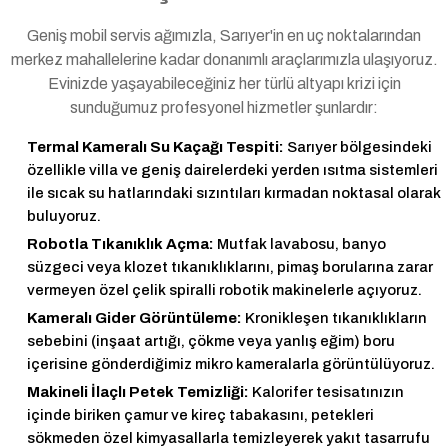
Geniş mobil servis ağımızla, Sarıyer'in en uç noktalarından
merkez mahallelerine kadar donanımlı araçlarımızla ulaşıyoruz.
Evinizde yaşayabileceğiniz her türlü altyapı krizi için
sunduğumuz profesyonel hizmetler şunlardır:
Termal Kameralı Su Kaçağı Tespiti:
Sarıyer bölgesindeki
özellikle villa ve geniş dairelerdeki yerden ısıtma sistemleri
ile sıcak su hatlarındaki sızıntıları kırmadan noktasal olarak
buluyoruz.
Robotla Tıkanıklık Açma:
Mutfak lavabosu, banyo
süzgeci veya klozet tıkanıklıklarını, pimaş borularına zarar
vermeyen özel çelik spiralli robotik makinelerle açıyoruz.
Kameralı Gider Görüntüleme:
Kronikleşen tıkanıklıkların
sebebini (inşaat artığı, çökme veya yanlış eğim) boru
içerisine gönderdiğimiz mikro kameralarla görüntülüyoruz.
Makineli İlaçlı Petek Temizliği:
Kalorifer tesisatınızın
içinde biriken çamur ve kireç tabakasını, petekleri
sökmeden özel kimyasallarla temizleyerek yakıt tasarrufu