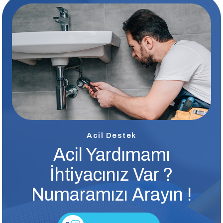
Acil Destek
Acil Yardımamı
İhtiyacınız Var ?
Numaramızı Arayın !