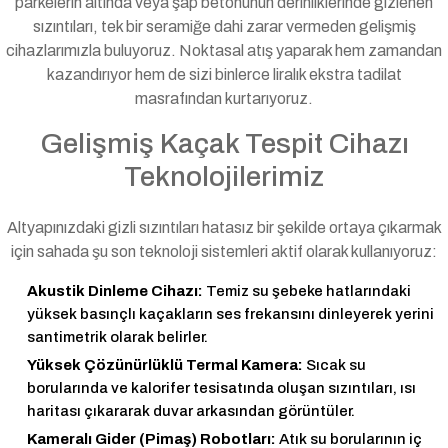
parkelerin altında veya şap betonunun derinliklerinde gizlenen
sızıntıları, tek bir seramiğe dahi zarar vermeden gelişmiş
cihazlarımızla buluyoruz. Noktasal atış yaparak hem zamandan
kazandırıyor hem de sizi binlerce liralık ekstra tadilat
masrafından kurtarıyoruz.
Gelişmiş Kaçak Tespit Cihazı
Teknolojilerimiz
Altyapınızdaki gizli sızıntıları hatasız bir şekilde ortaya çıkarmak
için sahada şu son teknoloji sistemleri aktif olarak kullanıyoruz:
Akustik Dinleme Cihazı:
Temiz su şebeke hatlarındaki
yüksek basınçlı kaçakların ses frekansını dinleyerek yerini
santimetrik olarak belirler.
Yüksek Çözünürlüklü Termal Kamera:
Sıcak su
borularında ve kalorifer tesisatında oluşan sızıntıları, ısı
haritası çıkararak duvar arkasından görüntüler.
Kameralı Gider (Pimaş) Robotları:
Atık su borularının iç