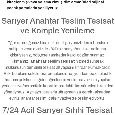
kireçlenmiş veya yalama olmuş tüm armatürleri orijinal
yedek parçalarla yeniliyoruz.
Sarıyer Anahtar Teslim Tesisat
ve Komple Yenileme
Eğer oturduğunuz bina eski nesil galvanizli demir borulara
sahipse veya evinizde köklü bir banyo/mutfak tadilatına
giriştiyseniz, bölgesel tamiratlar kalıcı çözüm sunmaz.
Firmamız,
anahtar teslim tesisat
hizmeti sunarak
mülkünüzün tüm sıhhi tesisat altyapısını sıfırdan kurmaktadır.
Eski boruların sökülmesi, projelendirme, yeni kompozit plastik
hatların çekilmesi, gider eğimlerinin verilmesi ve kırım yapılan
yerlerin sıva/seramik ile kapatılması dahil tüm süreçleri tek elden
yönetiyoruz. Ayrı ayrı ustalarla uğraşmanıza gerek kalmadan,
evinizi anahtar teslim, çalışır vaziyette teslim ediyoruz.
7/24 Acil Sarıyer Sıhhi Tesisat