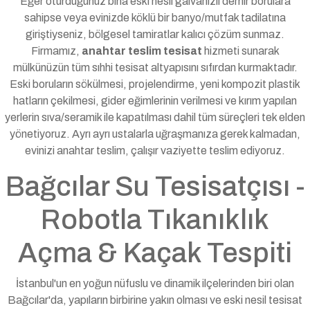
Eğer oturduğunuz bina eski nesil galvanizli demir borulara
sahipse veya evinizde köklü bir banyo/mutfak tadilatına
giriştiyseniz, bölgesel tamiratlar kalıcı çözüm sunmaz.
Firmamız,
anahtar teslim tesisat
hizmeti sunarak
mülkünüzün tüm sıhhi tesisat altyapısını sıfırdan kurmaktadır.
Eski boruların sökülmesi, projelendirme, yeni kompozit plastik
hatların çekilmesi, gider eğimlerinin verilmesi ve kırım yapılan
yerlerin sıva/seramik ile kapatılması dahil tüm süreçleri tek elden
yönetiyoruz. Ayrı ayrı ustalarla uğraşmanıza gerek kalmadan,
evinizi anahtar teslim, çalışır vaziyette teslim ediyoruz.
Bağcılar Su Tesisatçısı -
Robotla Tıkanıklık
Açma & Kaçak Tespiti
İstanbul'un en yoğun nüfuslu ve dinamik ilçelerinden biri olan
Bağcılar'da, yapıların birbirine yakın olması ve eski nesil tesisat