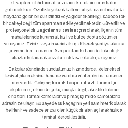
altyapıları, sıhhi tesisat arızalarını kronik bir sorun haline
getirmektedir. Özellikle yüksek katlı ve bitişik nizam binalarda
meydana gelen bir su sızıntısı veya gider tıkanıklığı, sadece tek
bir daireyi değil tüm apartmanı etkileyebilmektedir. Güvenilir ve
profesyonel bir
Bağcılar su tesisatçısı
olarak, ilçenin tüm
mahallelerinde kurumsal, hızlı ve bütçe dostu çözümler
sunuyoruz. Evinizi veya iş yerinizi kırıp dökerek şantiye alanına
çevirmeden, tamamen Avrupa standartlarında teknolojik
cihazlar kullanarak arızaları noktasal olarak çözüyoruz.
Bağcılar genelinde sunduğumuz hizmetlerde, geleneksel
tesisatçıların aksine deneme yanılma yöntemlerine tamamen
son verdik. Gelişmiş
kaçak tespit cihazlı tesisatçı
ekiplerimiz, ellerinde çekiç murçla değil; akustik dinleme
cihazları, termal kameralar ve pimaş içi mikro kameralarla
adresinize ulaşır. Bu sayede su kaçağının yeri santimetrik olarak
belirlenir ve sadece arızalı olan küçük bir alan açılarak hızlıca
tamirat gerçekleştirilir.