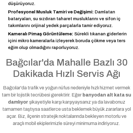
düşürüyoruz.
Profesyonel Musluk Tamiri ve Değişimi:
Damlatan
bataryaları, su sızdıran taharet musluklarını ve sifon iç
takımlarını orijinal yedek parçalarla tamir ediyoruz.
Kameralı Pimaş Görüntüleme:
Sürekli tıkanan giderlerin
içini mikro kameralarla izleyerek boruda çökme veya ters
eğim olup olmadığını raporluyoruz.
Bağcılar'da Mahalle Bazlı 30
Dakikada Hızlı Servis Ağı
Bağcılar'da trafik ve yoğun nüfus nedeniyle hızlı hizmet vermek
tam bir lojistik tecrübesi gerektirir. Eğer
banyodan alt kata su
damlıyor
şikayetiyle karşı karşıyaysanız ya da lavabonuz
tamamen taştıysa saatlerce usta beklemek büyük zararlara yol
açar. Biz, ilçenin stratejik noktalarında bekleyen motorlu ve
araçlı mobil ekiplerimizle süreyi minimuma indiriyoruz.