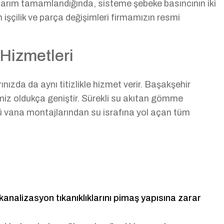
Onarım tamamlandığında, sisteme şebeke basıncının iki
üm işçilik ve parça değişimleri firmamızın resmi
Hizmetleri
nızda da aynı titizlikle hizmet verir. Başakşehir
iz oldukça geniştir. Sürekli su akıtan gömme
cü vana montajlarından su israfına yol açan tüm
analizasyon tıkanıklıklarını pimaş yapısına zarar