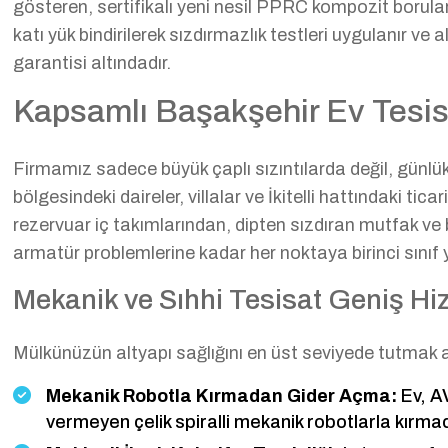
gösteren, sertifikalı yeni nesil PPRC kompozit borul
katı yük bindirilerek sızdırmazlık testleri uygulanır ve 
garantisi altındadır.
Kapsamlı Başakşehir Ev Tesisa
Firmamız sadece büyük çaplı sızıntılarda değil, günlük 
bölgesindeki daireler, villalar ve İkitelli hattındaki ti
rezervuar iç takımlarından, dipten sızdıran mutfak v
armatür problemlerine kadar her noktaya birinci sını
Mekanik ve Sıhhi Tesisat Geniş H
Mülkünüzün altyapı sağlığını en üst seviyede tutmak 
Mekanik Robotla Kırmadan Gider Açma:
Ev, AV
vermeyen çelik spiralli mekanik robotlarla kırma