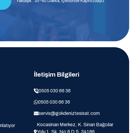
Yaklaşık : 30–60 Dakka, İçerisinde Kapınızdayız
İletişim Bilgileri
0505 030 66 36
0505 030 66 36
servis@gokdeniztesisat.com
Kocasinan Merkez, K. Sinan Bağcılar
latıyor
Yolu 1. Sk. No:6 D:5, 34186