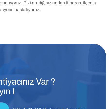
unuyoruz. Bizi aradığınız andan itibaren, ilçenin
rasyonu başlatıyoruz.
tiyacınız Var ?
ın !