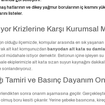
maş hatlarının ve dikey yağmur borularının iç kısmını y
ını listeler.
yor Krizlerine Karşı Kurumsal
aygın olduğu ilçemizde, komşular arasında en sık yaşana
olarak alt kat komşunuzdan
banyodan alt kata su damla
z acil müdahale istiyor demektir. Betonun içine işleyen s
ale ekiplerimizle alt kata sızan suyun kaynağını dakikala
e sonlandırıyoruz.
ğı Tamiri ve Basınç Dayanım On
elirlendikten sonra onarım aşamasına geçilir. Gerçekleşt
e olmuş boru kesiti çıkarılır. Yerine şebeke basıncına