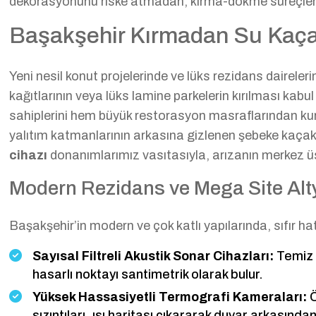
dekorasyonunu riske atmadan, kırma-dökme süreçlerini
Başakşehir Kırmadan Su Kaçağı
Yeni nesil konut projelerinde ve lüks rezidans daireleri
kağıtlarının veya lüks lamine parkelerin kırılması kabu
sahiplerini hem büyük restorasyon masraflarından kurta
yalıtım katmanlarının arkasına gizlenen şebeke kaçakla
cihazı
donanımlarımız vasıtasıyla, arızanın merkez üs
Modern Rezidans ve Mega Site Alt
Başakşehir’in modern ve çok katlı yapılarında, sıfır hata
Sayısal Filtreli Akustik Sonar Cihazları:
Temiz s
hasarlı noktayı santimetrik olarak bulur.
Yüksek Hassasiyetli Termografi Kameraları:
Ö
sızıntıları, ısı haritası çıkararak duvar arkasından