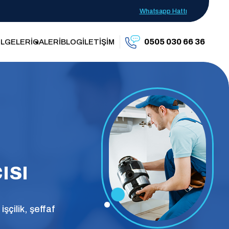
Whatsapp Hattı
0505 030 66 36
LGELERİ
GALERİ
BLOG
İLETİŞİM
ISI
şçilik, şeffaf