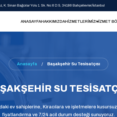
 K. Sinan Bağcılar Yolu 1. Sk. No:6 D:5, 34186 Bahçelievler/İstanbul
ANASAYFA
HAKKIMIZDA
HİZMETLERİMİZ
HİZMET BÖ
Anasayfa
Başakşehir Su Tesisatçısı
ŞAKŞEHIR SU TESISATÇ
ldaki ev sahiplerine, Kiracılara ve işletmelere kusursuz i
fiyatlandırma ve 7/24 acil durum desteği sunuyoruz.