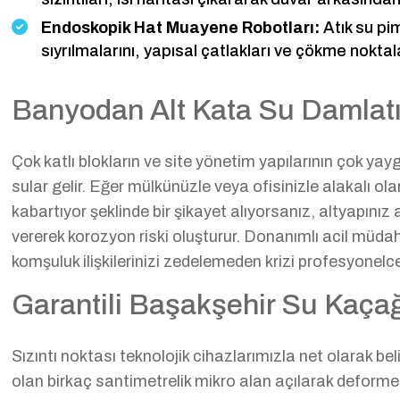
Endoskopik Hat Muayene Robotları:
Atık su pi
sıyrılmalarını, yapısal çatlakları ve çökme noktalar
Banyodan Alt Kata Su Damlatı
Çok katlı blokların ve site yönetim yapılarının çok y
sular gelir. Eğer mülkünüzle veya ofisinizle alakalı 
kabartıyor şeklinde bir şikayet alıyorsanız, altyapını
vererek korozyon riski oluşturur. Donanımlı acil müdah
komşuluk ilişkilerinizi zedelemeden krizi profesyonelc
Garantili Başakşehir Su Kaça
Sızıntı noktası teknolojik cihazlarımızla net olarak b
olan birkaç santimetrelik mikro alan açılarak deform