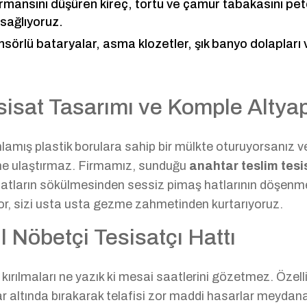
rmansını düşüren kireç, tortu ve çamur tabakasını pe
sağlıyoruz.
nsörlü bataryalar, asma klozetler, şık banyo dolapları
sisat Tasarımı ve Komple Altya
ş plastik borulara sahip bir mülkte oturuyorsanız vey
züme ulaştırmaz. Firmamız, sunduğu
anahtar teslim tesi
ki hatların sökülmesinden sessiz pimaş hatlarının döşe
or, sizi usta usta gezme zahmetinden kurtarıyoruz.
l Nöbetçi Tesisatçı Hattı
rılmaları ne yazık ki mesai saatlerini gözetmez. Özellik
r altında bırakarak telafisi zor maddi hasarlar meydana g