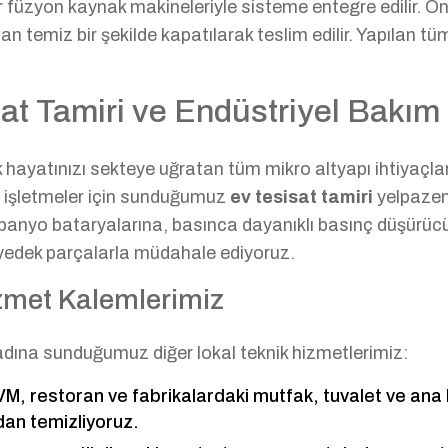
ar füzyon kaynak makineleriyle sisteme entegre edilir. 
alan temiz bir şekilde kapatılarak teslim edilir. Yapılan t
t Tamiri ve Endüstriyel Bakım 
hayatınızı sekteye uğratan tüm mikro altyapı ihtiyaçları
cari işletmeler için sunduğumuz
ev tesisat tamiri
yelpazem
e banyo bataryalarına, basınca dayanıklı basınç düşürü
f yedek parçalarla müdahale ediyoruz.
izmet Kalemlerimiz
adına sunduğumuz diğer lokal teknik hizmetlerimiz:
M, restoran ve fabrikalardaki mutfak, tuvalet ve ana k
dan temizliyoruz.