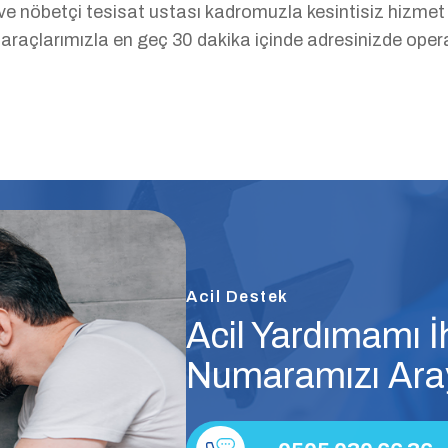
ve nöbetçi tesisat ustası kadromuzla kesintisiz hizmet s
 araçlarımızla en geç 30 dakika içinde adresinizde ope
Acil Destek
Acil Yardımamı İh
Numaramızı Aray