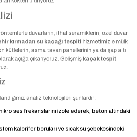
arı kökten bitiriyoruz.
izi
 yöntemlerle duvarların, ithal seramiklerin, özel duvar
hir kırmadan su kaçağı tespiti
hizmetimizle mülk
n kütlelerin, asma tavan panellerinin ya da şap altı
olarak açığa çıkarıyoruz. Gelişmiş
kaçak tespit
ruz.
iz
landığımız analiz teknolojileri şunlardır:
mikro ses frekanslarını izole ederek, beton altındaki
istem kalorifer boruları ve sıcak su şebekesindeki