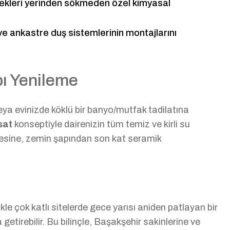
tekleri yerinden sökmeden özel kimyasal
 ve ankastre duş sistemlerinin montajlarını
pı Yenileme
a evinizde köklü bir banyo/mutfak tadilatına
sat
konseptiyle dairenizin tüm temiz ve kirli su
nmesine, zemin şapından son kat seramik
le çok katlı sitelerde gece yarısı aniden patlayan bir
etirebilir. Bu bilinçle, Başakşehir sakinlerine ve