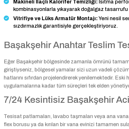
Makineli İlaçlı Kalorifer Temizliği:
Isıtma perfo
kombinasyonlarla yıkayarak doğalgaz tasarrufu 
Vitrifiye ve Lüks Armatür Montajı:
Yeni nesil se
sızdırmazlık garantisiyle gerçekleştiriyoruz.
Başakşehir Anahtar Teslim Te
Eğer Başakşehir bölgesinde zamanla ömrünü tamamlamı
giriştiyseniz, bölgesel yamalar sizi uzun vadeli çö
hatlarını sıfırdan projelendirerek yenilemektedir. Es
uygulamalarına kadar tüm süreçleri tek elden yönetiy
7/24 Kesintisiz Başakşehir Aci
Tesisat patlamaları, lavabo taşmaları veya ana vana kı
flex borusu ya da kırılan bir vana evinizi tamamen sula