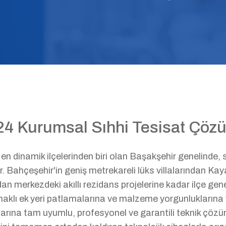
/24 Kurumsal Sıhhi Tesisat Çözü
n dinamik ilçelerinden biri olan Başakşehir genelinde, sı
r. Bahçeşehir'in geniş metrekareli lüks villalarından Kayaş
n merkezdeki akıllı rezidans projelerine kadar ilçe gene
klı ek yeri patlamalarına ve malzeme yorgunluklarına 
rına tam uyumlu, profesyonel ve garantili teknik çözüml