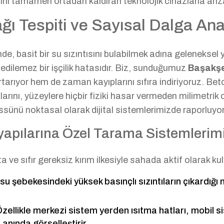
 tamamen ortadan kaldıran teknolojik cihazlarla arızal
 Tespiti ve Sayısal Dalga Anal
nde, basit bir su sızıntısını bulabilmek adına geleneksel
l edilemez bir işçilik hatasıdır. Biz, sunduğumuz
Başakşe
rıyor hem de zaman kayıplarını sıfıra indiriyoruz. Beto
rını, yüzeylere hiçbir fiziki hasar vermeden milimetrik 
sünü noktasal olarak dijital sistemlerimizde raporluyo
yapılarına Özel Tarama Sistemlerim
 ve sıfır gereksiz kırım ilkesiyle sahada aktif olarak kul
u şebekesindeki yüksek basınçlı sızıntıların çıkardığı 
zellikle merkezi sistem yerden ısıtma hatları, mobil s
 anında görselleştirir.