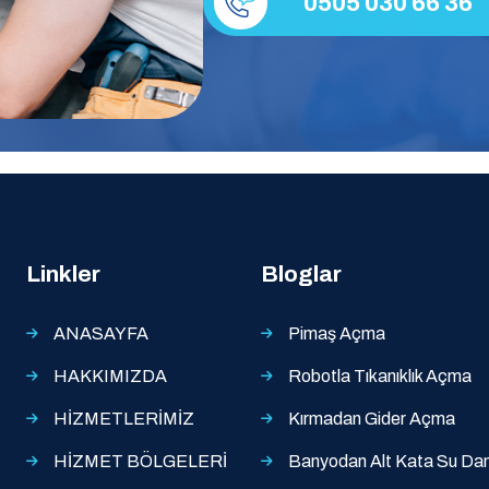
0505 030 66 36
Linkler
Bloglar
ANASAYFA
Pimaş Açma
HAKKIMIZDA
Robotla Tıkanıklık Açma
HİZMETLERİMİZ
Kırmadan Gider Açma
HİZMET BÖLGELERİ
Banyodan Alt Kata Su Dam