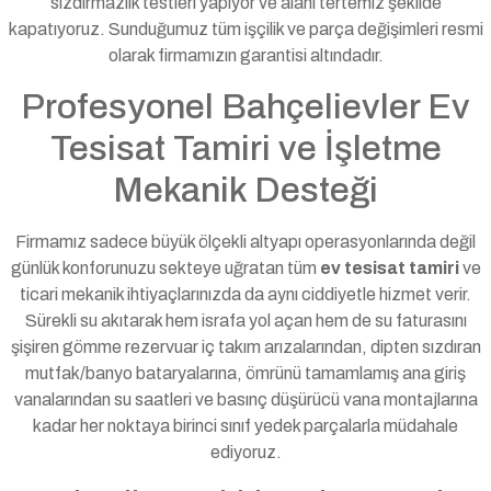
sızdırmazlık testleri yapıyor ve alanı tertemiz şekilde
kapatıyoruz. Sunduğumuz tüm işçilik ve parça değişimleri resmi
olarak firmamızın garantisi altındadır.
Profesyonel Bahçelievler Ev
Tesisat Tamiri ve İşletme
Mekanik Desteği
Firmamız sadece büyük ölçekli altyapı operasyonlarında değil
günlük konforunuzu sekteye uğratan tüm
ev tesisat tamiri
ve
ticari mekanik ihtiyaçlarınızda da aynı ciddiyetle hizmet verir.
Sürekli su akıtarak hem israfa yol açan hem de su faturasını
şişiren gömme rezervuar iç takım arızalarından, dipten sızdıran
mutfak/banyo bataryalarına, ömrünü tamamlamış ana giriş
vanalarından su saatleri ve basınç düşürücü vana montajlarına
kadar her noktaya birinci sınıf yedek parçalarla müdahale
ediyoruz.