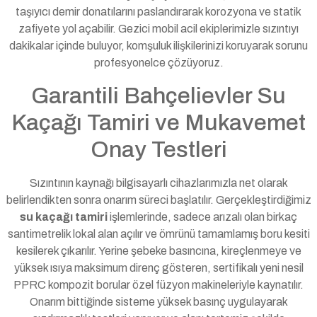
taşıyıcı demir donatılarını paslandırarak korozyona ve statik
zafiyete yol açabilir. Gezici mobil acil ekiplerimizle sızıntıyı
dakikalar içinde buluyor, komşuluk ilişkilerinizi koruyarak sorunu
profesyonelce çözüyoruz.
Garantili Bahçelievler Su
Kaçağı Tamiri ve Mukavemet
Onay Testleri
Sızıntının kaynağı bilgisayarlı cihazlarımızla net olarak
belirlendikten sonra onarım süreci başlatılır. Gerçekleştirdiğimiz
su kaçağı tamiri
işlemlerinde, sadece arızalı olan birkaç
santimetrelik lokal alan açılır ve ömrünü tamamlamış boru kesiti
kesilerek çıkarılır. Yerine şebeke basıncına, kireçlenmeye ve
yüksek ısıya maksimum direnç gösteren, sertifikalı yeni nesil
PPRC kompozit borular özel füzyon makineleriyle kaynatılır.
Onarım bittiğinde sisteme yüksek basınç uygulayarak