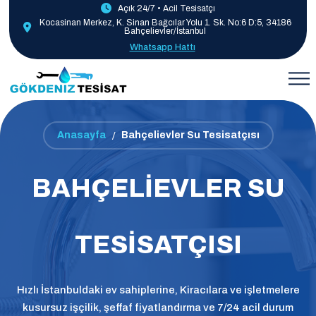
Açık 24/7 • Acil Tesisatçı
Kocasinan Merkez, K. Sinan Bağcılar Yolu 1. Sk. No:6 D:5, 34186
Bahçelievler/İstanbul
Whatsapp Hattı
Anasayfa
Bahçelievler Su Tesisatçısı
BAHÇELIEVLER SU
TESISATÇISI
Hızlı İstanbuldaki ev sahiplerine, Kiracılara ve işletmelere
kusursuz işçilik, şeffaf fiyatlandırma ve 7/24 acil durum