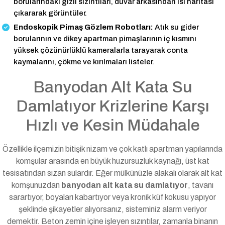
borularındaki gizli sızıntıları, duvar arkasından ısı haritası
çıkararak görüntüler.
Endoskopik Pimaş Gözlem Robotları:
Atık su gider
borularının ve dikey apartman pimaşlarının iç kısmını
yüksek çözünürlüklü kameralarla tarayarak conta
kaymalarını, çökme ve kırılmaları listeler.
Banyodan Alt Kata Su
Damlatıyor Krizlerine Karşı
Hızlı ve Kesin Müdahale
Özellikle ilçemizin bitişik nizam ve çok katlı apartman yapılarında
komşular arasında en büyük huzursuzluk kaynağı, üst kat
tesisatından sızan sulardır. Eğer mülkünüzle alakalı olarak alt kat
komşunuzdan
banyodan alt kata su damlatıyor
, tavanı
sarartıyor, boyaları kabartıyor veya kronik küf kokusu yapıyor
şeklinde şikayetler alıyorsanız, sisteminiz alarm veriyor
demektir. Beton zemin içine işleyen sızıntılar, zamanla binanın