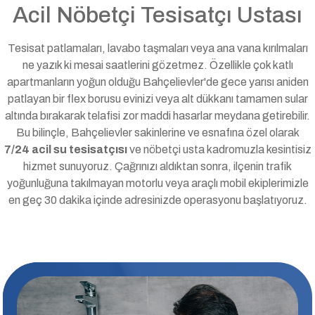
Acil Nöbetçi Tesisatçı Ustası
Tesisat patlamaları, lavabo taşmaları veya ana vana kırılmaları
ne yazık ki mesai saatlerini gözetmez. Özellikle çok katlı
apartmanların yoğun olduğu Bahçelievler'de gece yarısı aniden
patlayan bir flex borusu evinizi veya alt dükkanı tamamen sular
altında bırakarak telafisi zor maddi hasarlar meydana getirebilir.
Bu bilinçle, Bahçelievler sakinlerine ve esnafına özel olarak
7/24 acil su tesisatçısı
ve nöbetçi usta kadromuzla kesintisiz
hizmet sunuyoruz. Çağrınızı aldıktan sonra, ilçenin trafik
yoğunluğuna takılmayan motorlu veya araçlı mobil ekiplerimizle
en geç 30 dakika içinde adresinizde operasyonu başlatıyoruz.