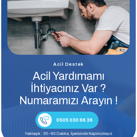
Acil Destek
Acil Yardımamı
İhtiyacınız Var ?
Numaramızı Arayın !
0505 030 66 36
Yaklaşık : 30–60 Dakka, İçerisinde Kapınızdayız