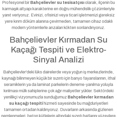
Profesyonel bir
Bahçelievler su tesisatçısı
olarak, ilçenin bu
karmaşık altyapı karakterine en doğru mühendislik çözümleriyle
yanıt veriyoruz. Evinizi, ofisinizi veya ticari işletmenizi gereksiz
yere kırım döküm alanına çevirmeden, tamamen cihaz odaklı
modern yöntemlerle arızaları kökten sonlandırıyoruz.
Bahçelievler Kırmadan Su
Kaçağı Tespiti ve Elektro-
Sinyal Analizi
Bahçelievler'deki lüks dairelerde veya yoğun iş merkezlerinde,
kaynağı bilinmeyen küçük bir sızıntı için banyo fayanslarının, ithal
seramiklerin ya da laminat parkelerin deneme-yanılma yoluyla
kırılması mülk sahiplerine çok ağır maliyetler yükler. Sektördeki
yenilikçi vizyonumuzla sunduğumuz
Bahçelievler kırmadan
su kaçağı tespiti
hizmeti sayesinde bu mağduriyetleri
tamamen ortadan kaldırıyoruz. Duvarların arkasında gizlenen
nemlenmeleri, beton kütlelerin altındaki sızıntı hatlarını yüzeylere