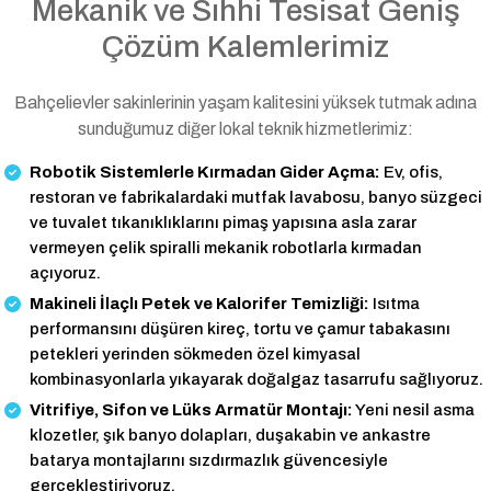
Mekanik ve Sıhhi Tesisat Geniş
Çözüm Kalemlerimiz
Bahçelievler sakinlerinin yaşam kalitesini yüksek tutmak adına
sunduğumuz diğer lokal teknik hizmetlerimiz:
Robotik Sistemlerle Kırmadan Gider Açma:
Ev, ofis,
restoran ve fabrikalardaki mutfak lavabosu, banyo süzgeci
ve tuvalet tıkanıklıklarını pimaş yapısına asla zarar
vermeyen çelik spiralli mekanik robotlarla kırmadan
açıyoruz.
Makineli İlaçlı Petek ve Kalorifer Temizliği:
Isıtma
performansını düşüren kireç, tortu ve çamur tabakasını
petekleri yerinden sökmeden özel kimyasal
kombinasyonlarla yıkayarak doğalgaz tasarrufu sağlıyoruz.
Vitrifiye, Sifon ve Lüks Armatür Montajı:
Yeni nesil asma
klozetler, şık banyo dolapları, duşakabin ve ankastre
batarya montajlarını sızdırmazlık güvencesiyle
gerçekleştiriyoruz.