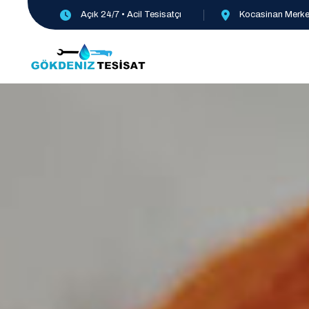
Açık 24/7 • Acil Tesisatçı
Kocasinan Merkez,