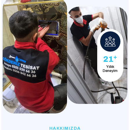
+
21
Yıllık
Deneyim
HAKKIMIZDA