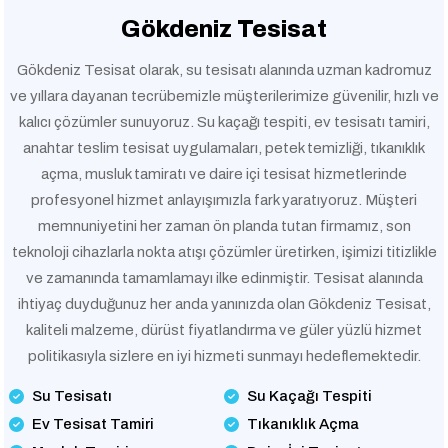
Gökdeniz Tesisat
Gökdeniz Tesisat olarak, su tesisatı alanında uzman kadromuz
ve yıllara dayanan tecrübemizle müşterilerimize güvenilir, hızlı ve
kalıcı çözümler sunuyoruz. Su kaçağı tespiti, ev tesisatı tamiri,
anahtar teslim tesisat uygulamaları, petek temizliği, tıkanıklık
açma, musluk tamiratı ve daire içi tesisat hizmetlerinde
profesyonel hizmet anlayışımızla fark yaratıyoruz. Müşteri
memnuniyetini her zaman ön planda tutan firmamız, son
teknoloji cihazlarla nokta atışı çözümler üretirken, işimizi titizlikle
ve zamanında tamamlamayı ilke edinmiştir. Tesisat alanında
ihtiyaç duyduğunuz her anda yanınızda olan Gökdeniz Tesisat,
kaliteli malzeme, dürüst fiyatlandırma ve güler yüzlü hizmet
politikasıyla sizlere en iyi hizmeti sunmayı hedeflemektedir.
Su Tesisatı
Su Kaçağı Tespiti
Ev Tesisat Tamiri
Tıkanıklık Açma