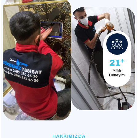
+
21
Yıllık
Deneyim
HAKKIMIZDA