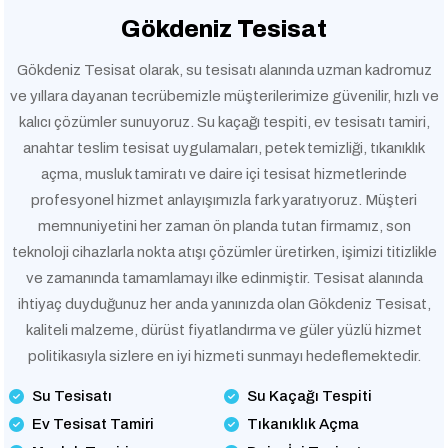
Gökdeniz Tesisat
Gökdeniz Tesisat olarak, su tesisatı alanında uzman kadromuz
ve yıllara dayanan tecrübemizle müşterilerimize güvenilir, hızlı ve
kalıcı çözümler sunuyoruz. Su kaçağı tespiti, ev tesisatı tamiri,
anahtar teslim tesisat uygulamaları, petek temizliği, tıkanıklık
açma, musluk tamiratı ve daire içi tesisat hizmetlerinde
profesyonel hizmet anlayışımızla fark yaratıyoruz. Müşteri
memnuniyetini her zaman ön planda tutan firmamız, son
teknoloji cihazlarla nokta atışı çözümler üretirken, işimizi titizlikle
ve zamanında tamamlamayı ilke edinmiştir. Tesisat alanında
ihtiyaç duyduğunuz her anda yanınızda olan Gökdeniz Tesisat,
kaliteli malzeme, dürüst fiyatlandırma ve güler yüzlü hizmet
politikasıyla sizlere en iyi hizmeti sunmayı hedeflemektedir.
Su Tesisatı
Su Kaçağı Tespiti
Ev Tesisat Tamiri
Tıkanıklık Açma