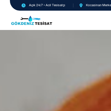
Açık 24/7 • Acil Tesisatçı
Kocasinan Merkez,