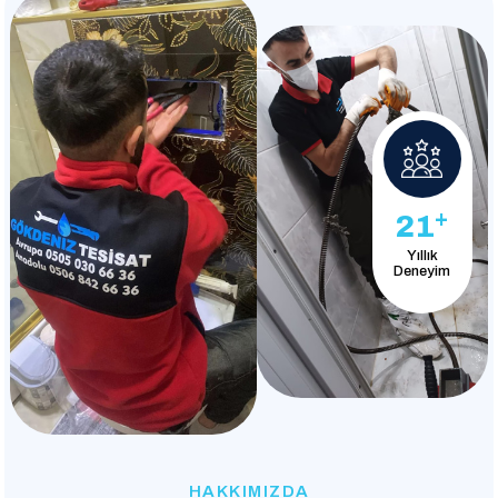
+
21
Yıllık
Deneyim
HAKKIMIZDA