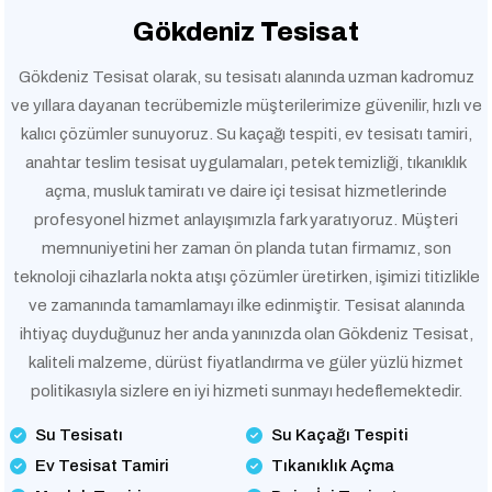
Gökdeniz Tesisat
Gökdeniz Tesisat olarak, su tesisatı alanında uzman kadromuz
ve yıllara dayanan tecrübemizle müşterilerimize güvenilir, hızlı ve
kalıcı çözümler sunuyoruz. Su kaçağı tespiti, ev tesisatı tamiri,
anahtar teslim tesisat uygulamaları, petek temizliği, tıkanıklık
açma, musluk tamiratı ve daire içi tesisat hizmetlerinde
profesyonel hizmet anlayışımızla fark yaratıyoruz. Müşteri
memnuniyetini her zaman ön planda tutan firmamız, son
teknoloji cihazlarla nokta atışı çözümler üretirken, işimizi titizlikle
ve zamanında tamamlamayı ilke edinmiştir. Tesisat alanında
ihtiyaç duyduğunuz her anda yanınızda olan Gökdeniz Tesisat,
kaliteli malzeme, dürüst fiyatlandırma ve güler yüzlü hizmet
politikasıyla sizlere en iyi hizmeti sunmayı hedeflemektedir.
Su Tesisatı
Su Kaçağı Tespiti
Ev Tesisat Tamiri
Tıkanıklık Açma