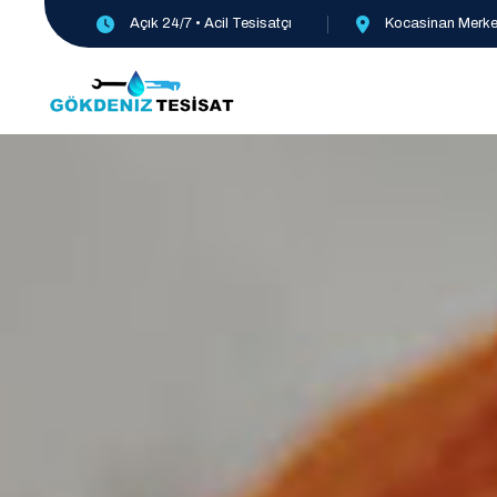
Açık 24/7 • Acil Tesisatçı
Kocasinan Merkez,