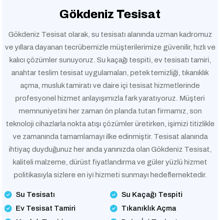
Gökdeniz Tesisat
Gökdeniz Tesisat olarak, su tesisatı alanında uzman kadromuz
ve yıllara dayanan tecrübemizle müşterilerimize güvenilir, hızlı ve
kalıcı çözümler sunuyoruz. Su kaçağı tespiti, ev tesisatı tamiri,
anahtar teslim tesisat uygulamaları, petek temizliği, tıkanıklık
açma, musluk tamiratı ve daire içi tesisat hizmetlerinde
profesyonel hizmet anlayışımızla fark yaratıyoruz. Müşteri
memnuniyetini her zaman ön planda tutan firmamız, son
teknoloji cihazlarla nokta atışı çözümler üretirken, işimizi titizlikle
ve zamanında tamamlamayı ilke edinmiştir. Tesisat alanında
ihtiyaç duyduğunuz her anda yanınızda olan Gökdeniz Tesisat,
kaliteli malzeme, dürüst fiyatlandırma ve güler yüzlü hizmet
politikasıyla sizlere en iyi hizmeti sunmayı hedeflemektedir.
Su Tesisatı
Su Kaçağı Tespiti
Ev Tesisat Tamiri
Tıkanıklık Açma