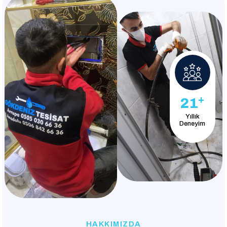
+
21
Yıllık
Deneyim
HAKKIMIZDA