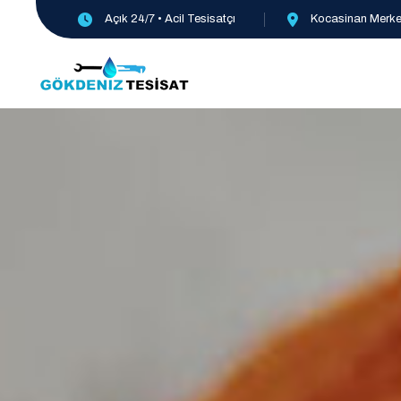
Açık 24/7 • Acil Tesisatçı
Kocasinan Merkez,