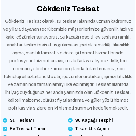
Gökdeniz Tesisat
Gökdeniz Tesisat olarak, su tesisatı alanında uzman kadromuz
ve yıllara dayanan tecrübemizle müşterilerimize güvenilir, hızlı ve
kalıcı çözümler sunuyoruz. Su kaçağı tespiti, ev tesisatı tamiri,
anahtar teslim tesisat uygulamaları, petek temizliği, tıkanıklık
açma, musluk tamiratı ve daire içi tesisat hizmetlerinde
profesyonel hizmet anlayışımızla fark yaratıyoruz. Müşteri
memnuniyetini her zaman ön planda tutan firmamız, son
teknoloji cihazlarla nokta atışı çözümler üretirken, işimizi titizlikle
ve zamanında tamamlamayı ilke edinmiştir. Tesisat alanında
ihtiyaç duyduğunuz her anda yanınızda olan Gökdeniz Tesisat,
kaliteli malzeme, dürüst fiyatlandırma ve güler yüzlü hizmet
politikasıyla sizlere en iyi hizmeti sunmayı hedeflemektedir.
Su Tesisatı
Su Kaçağı Tespiti
Ev Tesisat Tamiri
Tıkanıklık Açma