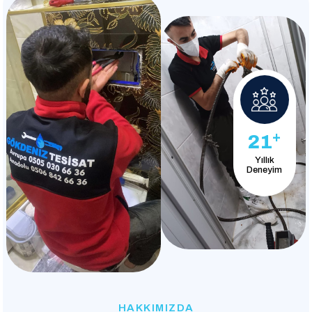
+
21
Yıllık
Deneyim
HAKKIMIZDA