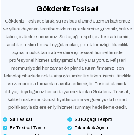
Gökdeniz Tesisat
Gökdeniz Tesisat olarak, su tesisatı alanında uzman kadromuz
ve yıllara dayanan tecrübemizle müşterilerimize güvenilir, hızlı ve
kalıcı çözümler sunuyoruz. Su kaçağı tespiti, ev tesisatı tamiri,
anahtar teslim tesisat uygulamaları, petek temizliği, tıkanıklık
açma, musluk tamiratı ve daire içi tesisat hizmetlerinde
profesyonel hizmet anlayışımızla fark yaratıyoruz. Müşteri
memnuniyetini her zaman ön planda tutan firmamız, son
teknoloji cihazlarla nokta atışı çözümler üretirken, işimizi titizlikle
ve zamanında tamamlamayı ilke edinmiştir. Tesisat alanında
ihtiyaç duyduğunuz her anda yanınızda olan Gökdeniz Tesisat,
kaliteli malzeme, dürüst fiyatlandırma ve güler yüzlü hizmet
politikasıyla sizlere en iyi hizmeti sunmayı hedeflemektedir.
Su Tesisatı
Su Kaçağı Tespiti
Ev Tesisat Tamiri
Tıkanıklık Açma