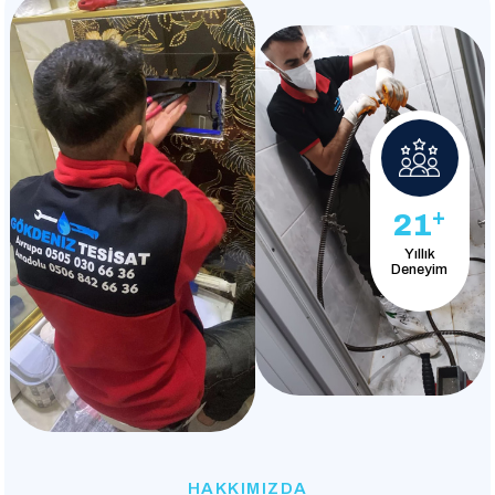
+
21
Yıllık
Deneyim
HAKKIMIZDA