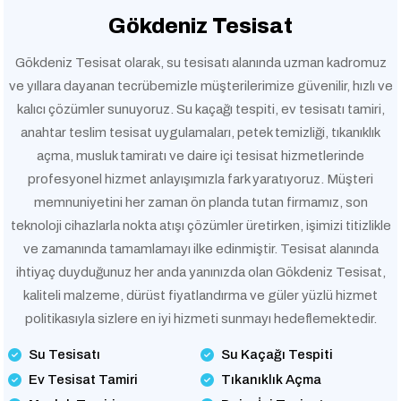
Gökdeniz Tesisat
Gökdeniz Tesisat olarak, su tesisatı alanında uzman kadromuz
ve yıllara dayanan tecrübemizle müşterilerimize güvenilir, hızlı ve
kalıcı çözümler sunuyoruz. Su kaçağı tespiti, ev tesisatı tamiri,
anahtar teslim tesisat uygulamaları, petek temizliği, tıkanıklık
açma, musluk tamiratı ve daire içi tesisat hizmetlerinde
profesyonel hizmet anlayışımızla fark yaratıyoruz. Müşteri
memnuniyetini her zaman ön planda tutan firmamız, son
teknoloji cihazlarla nokta atışı çözümler üretirken, işimizi titizlikle
ve zamanında tamamlamayı ilke edinmiştir. Tesisat alanında
ihtiyaç duyduğunuz her anda yanınızda olan Gökdeniz Tesisat,
kaliteli malzeme, dürüst fiyatlandırma ve güler yüzlü hizmet
politikasıyla sizlere en iyi hizmeti sunmayı hedeflemektedir.
Su Tesisatı
Su Kaçağı Tespiti
Ev Tesisat Tamiri
Tıkanıklık Açma