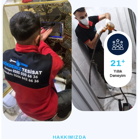
+
21
Yıllık
Deneyim
HAKKIMIZDA