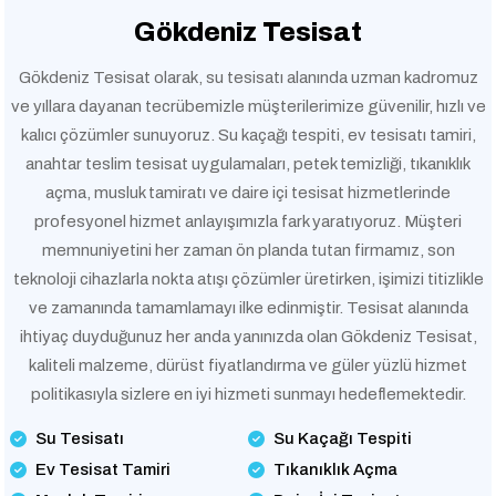
Gökdeniz Tesisat
Gökdeniz Tesisat olarak, su tesisatı alanında uzman kadromuz
ve yıllara dayanan tecrübemizle müşterilerimize güvenilir, hızlı ve
kalıcı çözümler sunuyoruz. Su kaçağı tespiti, ev tesisatı tamiri,
anahtar teslim tesisat uygulamaları, petek temizliği, tıkanıklık
açma, musluk tamiratı ve daire içi tesisat hizmetlerinde
profesyonel hizmet anlayışımızla fark yaratıyoruz. Müşteri
memnuniyetini her zaman ön planda tutan firmamız, son
teknoloji cihazlarla nokta atışı çözümler üretirken, işimizi titizlikle
ve zamanında tamamlamayı ilke edinmiştir. Tesisat alanında
ihtiyaç duyduğunuz her anda yanınızda olan Gökdeniz Tesisat,
kaliteli malzeme, dürüst fiyatlandırma ve güler yüzlü hizmet
politikasıyla sizlere en iyi hizmeti sunmayı hedeflemektedir.
Su Tesisatı
Su Kaçağı Tespiti
Ev Tesisat Tamiri
Tıkanıklık Açma