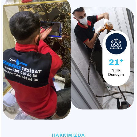
+
21
Yıllık
Deneyim
HAKKIMIZDA