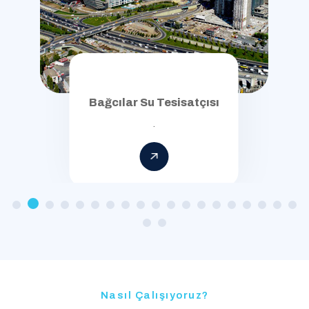
Su Tesisatçısı
Beşikta
.
Nasıl Çalışıyoruz?