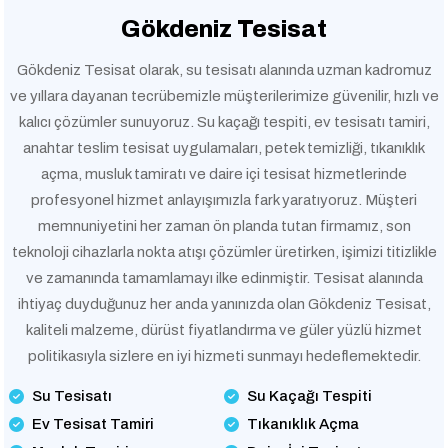
Gökdeniz Tesisat
Gökdeniz Tesisat olarak, su tesisatı alanında uzman kadromuz
ve yıllara dayanan tecrübemizle müşterilerimize güvenilir, hızlı ve
kalıcı çözümler sunuyoruz. Su kaçağı tespiti, ev tesisatı tamiri,
anahtar teslim tesisat uygulamaları, petek temizliği, tıkanıklık
açma, musluk tamiratı ve daire içi tesisat hizmetlerinde
profesyonel hizmet anlayışımızla fark yaratıyoruz. Müşteri
memnuniyetini her zaman ön planda tutan firmamız, son
teknoloji cihazlarla nokta atışı çözümler üretirken, işimizi titizlikle
ve zamanında tamamlamayı ilke edinmiştir. Tesisat alanında
ihtiyaç duyduğunuz her anda yanınızda olan Gökdeniz Tesisat,
kaliteli malzeme, dürüst fiyatlandırma ve güler yüzlü hizmet
politikasıyla sizlere en iyi hizmeti sunmayı hedeflemektedir.
Su Tesisatı
Su Kaçağı Tespiti
Ev Tesisat Tamiri
Tıkanıklık Açma