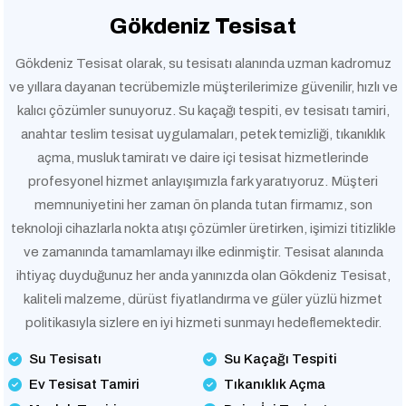
Gökdeniz Tesisat
Gökdeniz Tesisat olarak, su tesisatı alanında uzman kadromuz
ve yıllara dayanan tecrübemizle müşterilerimize güvenilir, hızlı ve
kalıcı çözümler sunuyoruz. Su kaçağı tespiti, ev tesisatı tamiri,
anahtar teslim tesisat uygulamaları, petek temizliği, tıkanıklık
açma, musluk tamiratı ve daire içi tesisat hizmetlerinde
profesyonel hizmet anlayışımızla fark yaratıyoruz. Müşteri
memnuniyetini her zaman ön planda tutan firmamız, son
teknoloji cihazlarla nokta atışı çözümler üretirken, işimizi titizlikle
ve zamanında tamamlamayı ilke edinmiştir. Tesisat alanında
ihtiyaç duyduğunuz her anda yanınızda olan Gökdeniz Tesisat,
kaliteli malzeme, dürüst fiyatlandırma ve güler yüzlü hizmet
politikasıyla sizlere en iyi hizmeti sunmayı hedeflemektedir.
Su Tesisatı
Su Kaçağı Tespiti
Ev Tesisat Tamiri
Tıkanıklık Açma