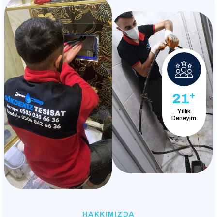
+
21
Yıllık
Deneyim
HAKKIMIZDA